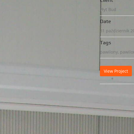
Client
Płyt Bud
Date
31 październik 2
Tags
pawilony, pawilo
View Project