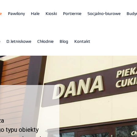
e
Pawilony
Hale
Kioski
Portiernie
Socjalno-biurowe
Budy
e
D.letniskowe
Chłodnie
Blog
Kontakt
wowej