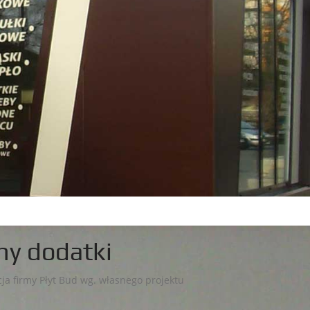
ny dodatki
cja firmy Płyt Bud wg. własnego projektu