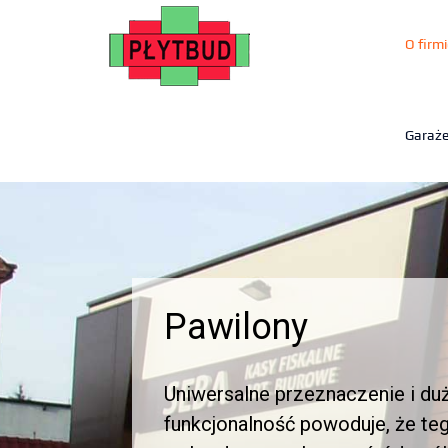
O firmi
Garaż
Domki
Domki letniskowe z płyty warst