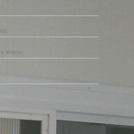
022
ny wnętrza