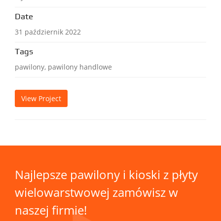
Date
31 październik 2022
Tags
pawilony, pawilony handlowe
View Project
Najlepsze pawilony i kioski z płyty
wielowarstwowej zamówisz w
naszej firmie!