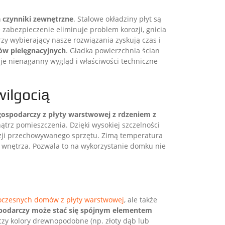
 czynniki zewnętrzne
. Stalowe okładziny płyt są
abezpieczenie eliminuje problem korozji, gnicia
zy wybierający nasze rozwiązania zyskują czas i
ów pielęgnacyjnych
. Gładka powierzchnia ścian
uje nienaganny wygląd i właściwości techniczne
wilgocią
ospodarczy z płyty warstwowej z rdzeniem z
trz pomieszczenia. Dzięki wysokiej szczelności
ozji przechowywanego sprzętu. Zimą temperatura
 wnętrza. Pozwala to na wykorzystanie domku nie
czesnych domów z płyty warstwowej
, ale także
ospodarczy może stać się spójnym elementem
y czy kolory drewnopodobne (np. złoty dąb lub