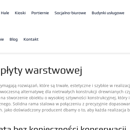
Hale
Kioski
Portiernie
Socjalno-biurowe
Budynki usługowe
ie
Blog
Kontakt
 płyty warstwowej
agają rozwiązań, które są trwałe, estetyczne i szybkie w realizacj
nowoczesną alternatywę dla nietrwałych konstrukcji drewnianych
na stworzenie obiektu o wysokiej sztywności konstrukcyjnej, który
znego. Solidna rama stalowa w połączeniu z precyzyjnie dopasowa
Jako doświadczony producent dbamy o to, aby każda realizacja by
ata bez konieczności konserwacji