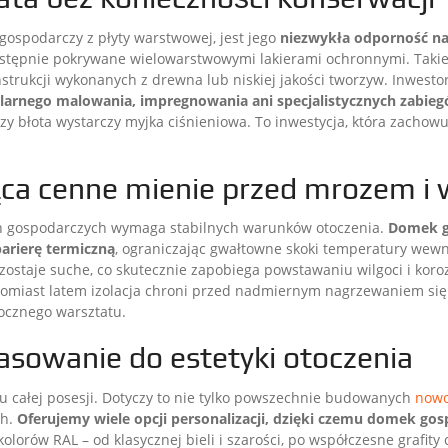
gospodarczy z płyty warstwowej, jest jego
niezwykła odporność na
ępnie pokrywane wielowarstwowymi lakierami ochronnymi. Takie z
trukcji wykonanych z drewna lub niskiej jakości tworzyw. Inwestor
arnego malowania, impregnowania ani specjalistycznych zabieg
czy błota wystarczy myjka ciśnieniowa. To inwestycja, która zachow
ąca cenne mienie przed mrozem i 
 gospodarczych wymaga stabilnych warunków otoczenia.
Domek g
arierę termiczną
, ograniczając gwałtowne skoki temperatury wewną
ostaje suche, co skutecznie zapobiega powstawaniu wilgoci i kor
atomiast latem izolacja chroni przed nadmiernym nagrzewaniem się
rocznego warsztatu.
pasowanie do estetyki otoczenia
 całej posesji. Dotyczy to nie tylko powszechnie budowanych
nowo
ch.
Oferujemy wiele opcji personalizacji, dzięki czemu domek g
kolorów RAL – od klasycznej bieli i szarości, po współczesne grafit