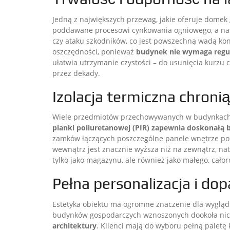
Jedną z największych przewag, jakie oferuje domek 
poddawane procesowi cynkowania ogniowego, a nast
czy ataku szkodników, co jest powszechną wadą kons
oszczędności, ponieważ
budynek nie wymaga regul
ułatwia utrzymanie czystości – do usunięcia kurzu 
przez dekady.
Izolacja termiczna chroni
Wiele przedmiotów przechowywanych w budynkach
pianki poliuretanowej (PIR) zapewnia doskonałą b
zamków łączących poszczególne panele wnętrze poz
wewnątrz jest znacznie wyższa niż na zewnątrz, n
tylko jako magazynu, ale również jako małego, cało
Pełna personalizacja i do
Estetyka obiektu ma ogromne znaczenie dla wyglądu
budynków gospodarczych wznoszonych dookoła ni
architektury
. Klienci mają do wyboru pełną paletę 