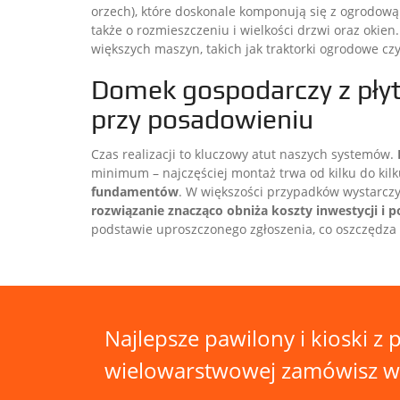
orzech), które doskonale komponują się z ogrodową
także o rozmieszczeniu i wielkości drzwi oraz ok
większych maszyn, takich jak traktorki ogrodowe cz
Domek gospodarczy z płyt
przy posadowieniu
Czas realizacji to kluczowy atut naszych systemów.
minimum – najczęściej montaż trwa od kilku do kil
fundamentów
. W większości przypadków wystarc
rozwiązanie znacząco obniża koszty inwestycji i p
podstawie uproszczonego zgłoszenia, co oszczędz
Najlepsze pawilony i kioski z p
wielowarstwowej zamówisz w n