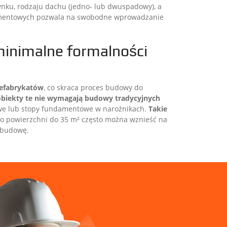
ynku, rodzaju dachu (jedno- lub dwuspadowy), a
segmentowych pozwala na swobodne wprowadzanie
minimalne formalności
refabrykatów
, co skraca proces budowy do
obiekty te nie wymagają budowy tradycyjnych
we lub stopy fundamentowe w narożnikach.
Takie
 o powierzchni do 35 m² często można wznieść na
 budowę.