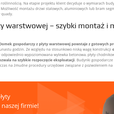
 roślinnością. Na etapie projektu klient decyduje o wymiarach bud
ien. Możliwość montażu drzwi stalowych, aluminiowych lub bram 
y quady.
y warstwowej – szybki montaż i 
Domek gospodarczy z płyty warstwowej powstaje z gotowych p
kunastu godzin. Ze względu na stosunkowo niską wagę konstrukcji
zy odpowiednio wypoziomowana wylewka betonowa, płyty chodniko
ozwala na szybkie rozpoczęcie eksploatacji
. Budynki gospodarcze
a czas na żmudne procedury urzędowe związane z pozwoleniem na
łyty
aszej firmie!