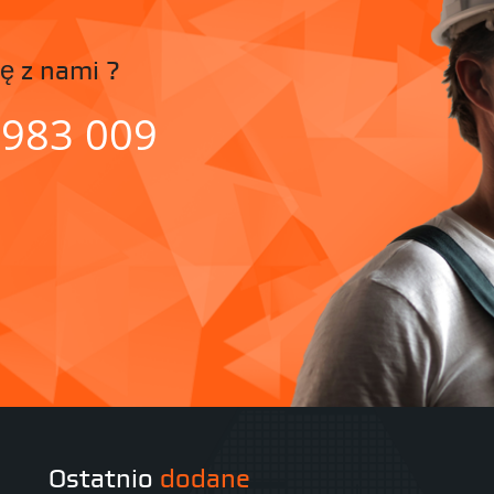
ę z nami ?
 983 009
Ostatnio
dodane