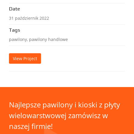
Date
31 październik 2022
Tags
pawilony, pawilony handlowe
View Project
Najlepsze pawilony i kioski z płyty
wielowarstwowej zamówisz w
naszej firmie!