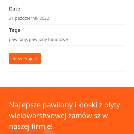
Date
31 październik 2022
Tags
pawilony, pawilony handlowe
View Project
Najlepsze pawilony i kioski z płyty
wielowarstwowej zamówisz w
naszej firmie!