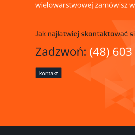
wielowarstwowej zamówisz w n
Jak najłatwiej skontaktować si
Zadzwoń:
(48) 603
kontakt