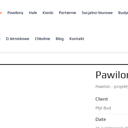
e
Pawilony
Hale
Kioski
Portiernie
Socjalno-biurowe
Budy
e
D.letniskowe
Chłodnie
Blog
Kontakt
Pawilo
Pawilon - projek
Client
Płyt Bud
Date