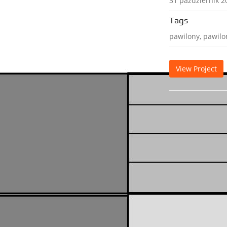
31 październik 2
Tags
pawilony, pawilo
View Project