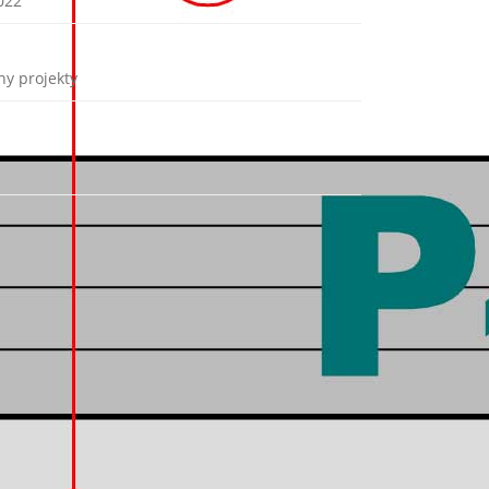
022
ny projekty