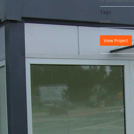
31 październik 2
Tags
kioski
View Project