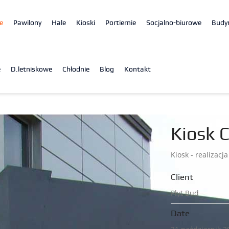
e
Pawilony
Hale
Kioski
Portiernie
Socjalno-biurowe
Budy
e
D.letniskowe
Chłodnie
Blog
Kontakt
Kiosk 
Kiosk -
realizacj
Client
Płyt Bud
Date