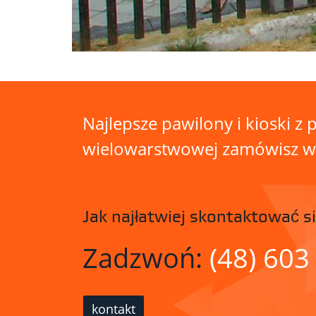
Najlepsze pawilony i kioski z p
wielowarstwowej zamówisz w n
Jak najłatwiej skontaktować si
Zadzwoń:
(48) 603
kontakt