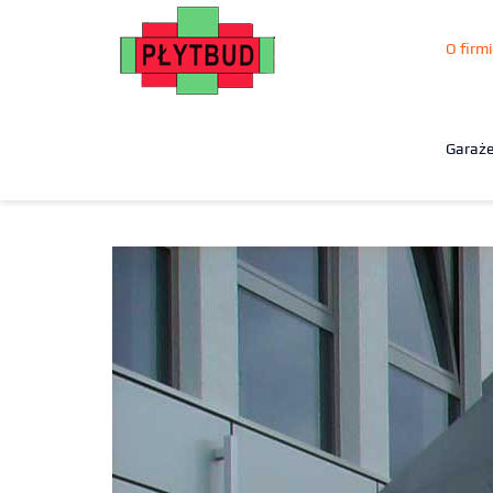
O firmi
Garaż